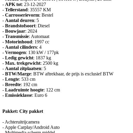
-
APK tot
: 23-12-2027
-
Tellerstand
: 35557 KM
-
Carrosserievorm
: Bestel
-
Aantal deuren
: 5
-
Brandstofsoort
: Diesel
-
Bouwjaar
: 2024
-
Transmissie
: Automaat
-
Motorinhoud
: 1997 cc
-
Aantal cilinders
: 4
-
Vermogen
: 130 kW / 177pk
-
Ledig gewicht
: 1837 kg
-
Max. trekgewicht
: 2500 kg
-
Aantal zitplaatsen
: 5
-
BTW/Marge
: BTW aftrekbaar, de prijs is exclusief BTW
-
Lengte
: 533 cm
-
Breedte
: 192 cm
-
Laadruimte hoogte
: 122 cm
-
Emissieklasse
: Euro 6
Pakket: City pakket
- Achteruitrijcamera
- Apple Carplay/Android Auto
- Multimedia scherm middel