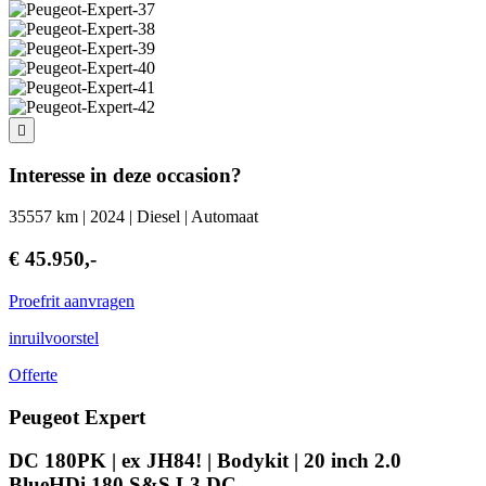
Interesse in deze occasion?
35557 km | 2024 | Diesel | Automaat
€ 45.950,-
Proefrit aanvragen
inruilvoorstel
Offerte
Peugeot Expert
DC 180PK | ex JH84! | Bodykit | 20 inch 2.0
BlueHDi 180 S&S L3 DC