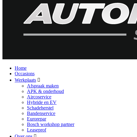
Home
Occasions
Werkplaats
Afspraak maken
APK & onderhoud
Aircoservice
Hybride en EV
Schadeherstel
Bandenservice
Eurorepar
Bosch workshop partner
Leaseprof
Over ons