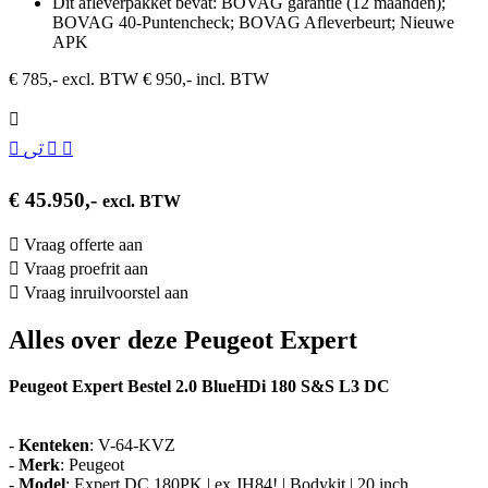
Dit afleverpakket bevat: BOVAG garantie (12 maanden);
BOVAG 40-Puntencheck; BOVAG Afleverbeurt; Nieuwe
APK
€ 785,- excl. BTW
€ 950,- incl. BTW
€ 45.950,-
excl. BTW
Vraag offerte aan
Vraag proefrit aan
Vraag inruilvoorstel aan
Alles over deze Peugeot Expert
Peugeot Expert Bestel 2.0 BlueHDi 180 S&S L3 DC
-
Kenteken
: V-64-KVZ
-
Merk
: Peugeot
-
Model
: Expert DC 180PK | ex JH84! | Bodykit | 20 inch