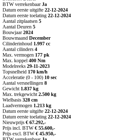
BTW verrekenbaar
Ja
Datum eerste uitgifte
22-12-2024
Datum eerste toelating
22-12-2024
Aantal zitplaatsen
5
Aantal Deuren
5
Bouwjaar
2024
Bouwmaand
December
Cilinderinhoud
1.997 cc
Aantal cilinders
4
Max. vermogen
177 pk
Max. koppel
400 Nm
Modelreeks
29-11-2023
Topsnelheid
170 km/h
Acceleratie (0 - 100)
10 sec
Aantal versnellingen
8
Gewicht
1.837 kg
Max. trekgewicht
2.500 kg
Wielbasis
328 cm
Laadvermogen
1.213 kg
Datum eerste uitgifte
22-12-2024
Datum eerste toelating
22-12-2024
Nieuwprijs
€ 67.292,-
Prijs incl. BTW
€ 55.600,-
Prijs excl. BTW
€ 45.950,-
BTW verrekenbaar
Ja