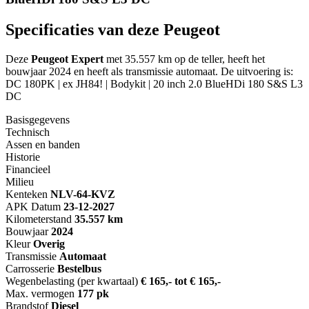
Specificaties van deze Peugeot
Deze
Peugeot Expert
met 35.557 km op de teller, heeft het
bouwjaar 2024 en heeft als transmissie automaat. De uitvoering is:
DC 180PK | ex JH84! | Bodykit | 20 inch 2.0 BlueHDi 180 S&S L3
DC
Basisgegevens
Technisch
Assen en banden
Historie
Financieel
Milieu
Kenteken
NL
V-64-KVZ
APK Datum
23-12-2027
Kilometerstand
35.557 km
Bouwjaar
2024
Kleur
Overig
Transmissie
Automaat
Carrosserie
Bestelbus
Wegenbelasting (per kwartaal)
€ 165,- tot € 165,-
Max. vermogen
177 pk
Brandstof
Diesel