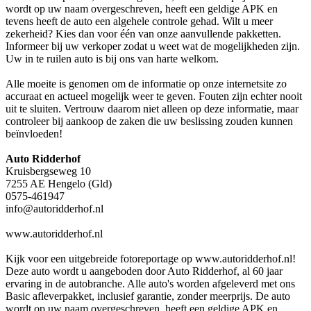
wordt op uw naam overgeschreven, heeft een geldige APK en
tevens heeft de auto een algehele controle gehad. Wilt u meer
zekerheid? Kies dan voor één van onze aanvullende pakketten.
Informeer bij uw verkoper zodat u weet wat de mogelijkheden zijn.
Uw in te ruilen auto is bij ons van harte welkom.
Alle moeite is genomen om de informatie op onze internetsite zo
accuraat en actueel mogelijk weer te geven. Fouten zijn echter nooit
uit te sluiten. Vertrouw daarom niet alleen op deze informatie, maar
controleer bij aankoop de zaken die uw beslissing zouden kunnen
beïnvloeden!
Auto Ridderhof
Kruisbergseweg 10
7255 AE Hengelo (Gld)
0575-461947
info@autoridderhof.nl
www.autoridderhof.nl
Kijk voor een uitgebreide fotoreportage op www.autoridderhof.nl!
Deze auto wordt u aangeboden door Auto Ridderhof, al 60 jaar
ervaring in de autobranche. Alle auto's worden afgeleverd met ons
Basic afleverpakket, inclusief garantie, zonder meerprijs. De auto
wordt op uw naam overgeschreven, heeft een geldige APK en