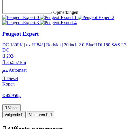
Opmerkingen
Peugeot Expert
DC 180PK | ex JH84! | Bodykit | 20 inch 2.0 BlueHDi 180 S&S L3
DC
2024
35.557 km
Automaat
Diesel
Kopen
€ 45.950,-
Vorige
Volgende
Versturen
Offerte aanvragen