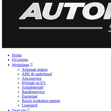
Home
Occasions
Werkplaats
Afspraak maken
APK & onderhoud
Aircoservice
Hybride en EV
Schadeherstel
Bandenservice
Eurorepar
Bosch workshop partner
Leaseprof
Over ons