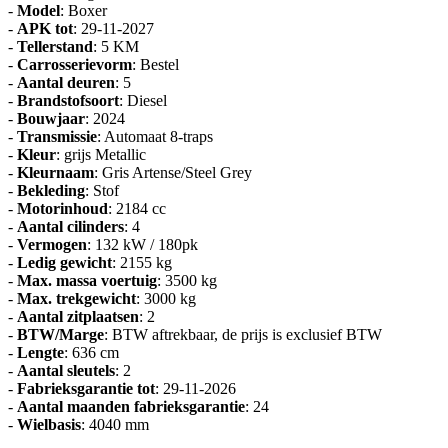
-
Model
: Boxer
-
APK tot
: 29-11-2027
-
Tellerstand
: 5 KM
-
Carrosserievorm
: Bestel
-
Aantal deuren
: 5
-
Brandstofsoort
: Diesel
-
Bouwjaar
: 2024
-
Transmissie
: Automaat 8-traps
-
Kleur
: grijs Metallic
-
Kleurnaam
: Gris Artense/Steel Grey
-
Bekleding
: Stof
-
Motorinhoud
: 2184 cc
-
Aantal cilinders
: 4
-
Vermogen
: 132 kW / 180pk
-
Ledig gewicht
: 2155 kg
-
Max. massa voertuig
: 3500 kg
-
Max. trekgewicht
: 3000 kg
-
Aantal zitplaatsen
: 2
-
BTW/Marge
: BTW aftrekbaar, de prijs is exclusief BTW
-
Lengte
: 636 cm
-
Aantal sleutels
: 2
-
Fabrieksgarantie tot
: 29-11-2026
-
Aantal maanden fabrieksgarantie
: 24
-
Wielbasis
: 4040 mm