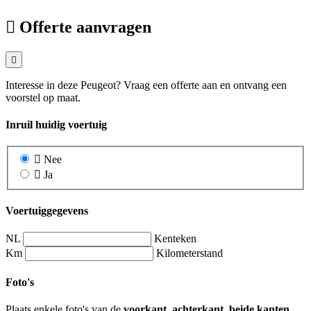
Offerte aanvragen
Interesse in deze Peugeot? Vraag een offerte aan en ontvang een
voorstel op maat.
Inruil huidig voertuig
Nee
Ja
Voertuiggegevens
NL
Kenteken
Km
Kilometerstand
Foto's
Plaats enkele foto's van de
voorkant, achterkant, beide kanten,