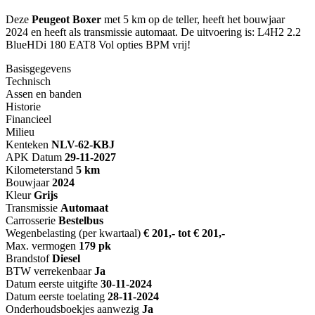
Deze
Peugeot Boxer
met 5 km op de teller, heeft het bouwjaar
2024 en heeft als transmissie automaat. De uitvoering is: L4H2 2.2
BlueHDi 180 EAT8 Vol opties BPM vrij!
Basisgegevens
Technisch
Assen en banden
Historie
Financieel
Milieu
Kenteken
NL
V-62-KBJ
APK Datum
29-11-2027
Kilometerstand
5 km
Bouwjaar
2024
Kleur
Grijs
Transmissie
Automaat
Carrosserie
Bestelbus
Wegenbelasting (per kwartaal)
€ 201,- tot € 201,-
Max. vermogen
179 pk
Brandstof
Diesel
BTW verrekenbaar
Ja
Datum eerste uitgifte
30-11-2024
Datum eerste toelating
28-11-2024
Onderhoudsboekjes aanwezig
Ja