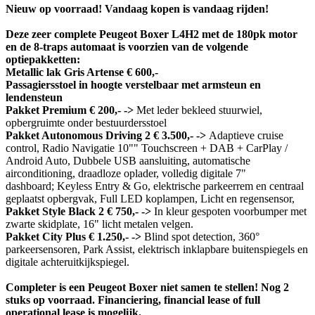
Nieuw op voorraad! Vandaag kopen is vandaag rijden!
Deze zeer complete Peugeot Boxer L4H2 met de 180pk motor
en de 8-traps automaat is voorzien van de volgende
optiepakketten:
Metallic lak Gris Artense € 600,-
Passagiersstoel in hoogte verstelbaar met armsteun en
lendensteun
Pakket Premium € 200,- ->
Met leder bekleed stuurwiel,
opbergruimte onder bestuurdersstoel
Pakket Autonomous Driving 2 € 3.500,- ->
Adaptieve cruise
control, Radio Navigatie 10"" Touchscreen + DAB + CarPlay /
Android Auto, Dubbele USB aansluiting, automatische
airconditioning, draadloze oplader, volledig digitale 7"
dashboard; Keyless Entry & Go, elektrische parkeerrem en centraal
geplaatst opbergvak, Full LED koplampen, Licht en regensensor,
Pakket Style Black 2 € 750,- ->
In kleur gespoten voorbumper met
zwarte skidplate, 16" licht metalen velgen.
Pakket City Plus € 1.250,- ->
Blind spot detection, 360°
parkeersensoren, Park Assist, elektrisch inklapbare buitenspiegels en
digitale achteruitkijkspiegel.
Completer is een Peugeot Boxer niet samen te stellen! Nog 2
stuks op voorraad. Financiering, financial lease of full
operational lease is mogelijk.