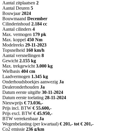
Aantal zitplaatsen
2
Aantal Deuren
5
Bouwjaar
2024
Bouwmaand
December
Cilinderinhoud
2.184 cc
Aantal cilinders
4
Max. vermogen
179 pk
Max. koppel
450 Nm
Modelreeks
29-11-2023
Topsnelheid
160 km/h
Aantal versnellingen
8
Gewicht
2.155 kg
Max. trekgewicht
3.000 kg
Wielbasis
404 cm
Laadvermogen
1.345 kg
Onderhoudsboekjes aanwezig
Ja
Dealeronderhouden
Ja
Datum eerste uitgifte
30-11-2024
Datum eerste toelating
28-11-2024
Nieuwprijs
€ 73.036,-
Prijs incl. BTW
€ 55.600,-
Prijs excl. BTW
€ 45.950,-
BTW verrekenbaar
Ja
Wegenbelasting (per kwartaal)
€ 201,- tot € 201,-
Co2 emissie
236 g/km