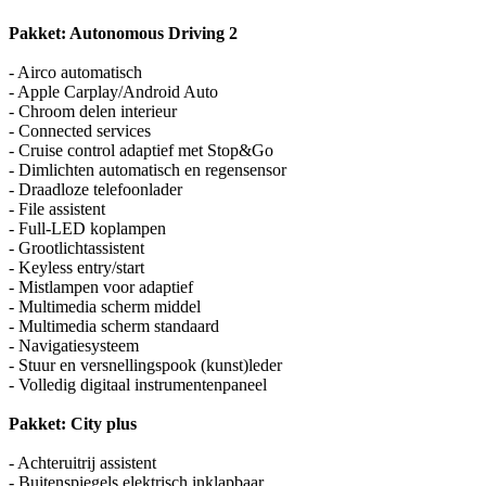
Pakket: Autonomous Driving 2
- Airco automatisch
- Apple Carplay/Android Auto
- Chroom delen interieur
- Connected services
- Cruise control adaptief met Stop&Go
- Dimlichten automatisch en regensensor
- Draadloze telefoonlader
- File assistent
- Full-LED koplampen
- Grootlichtassistent
- Keyless entry/start
- Mistlampen voor adaptief
- Multimedia scherm middel
- Multimedia scherm standaard
- Navigatiesysteem
- Stuur en versnellingspook (kunst)leder
- Volledig digitaal instrumentenpaneel
Pakket: City plus
- Achteruitrij assistent
- Buitenspiegels elektrisch inklapbaar