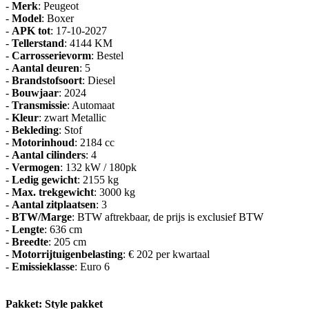
-
Merk
: Peugeot
-
Model
: Boxer
-
APK tot
: 17-10-2027
-
Tellerstand
: 4144 KM
-
Carrosserievorm
: Bestel
-
Aantal deuren
: 5
-
Brandstofsoort
: Diesel
-
Bouwjaar
: 2024
-
Transmissie
: Automaat
-
Kleur
: zwart Metallic
-
Bekleding
: Stof
-
Motorinhoud
: 2184 cc
-
Aantal cilinders
: 4
-
Vermogen
: 132 kW / 180pk
-
Ledig gewicht
: 2155 kg
-
Max. trekgewicht
: 3000 kg
-
Aantal zitplaatsen
: 3
-
BTW/Marge
: BTW aftrekbaar, de prijs is exclusief BTW
-
Lengte
: 636 cm
-
Breedte
: 205 cm
-
Motorrijtuigenbelasting
: € 202 per kwartaal
-
Emissieklasse
: Euro 6
Pakket: Style pakket