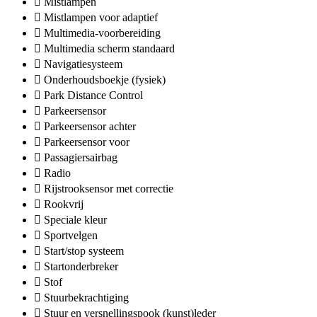
Mistlampen
Mistlampen voor adaptief
Multimedia-voorbereiding
Multimedia scherm standaard
Navigatiesysteem
Onderhoudsboekje (fysiek)
Park Distance Control
Parkeersensor
Parkeersensor achter
Parkeersensor voor
Passagiersairbag
Radio
Rijstrooksensor met correctie
Rookvrij
Speciale kleur
Sportvelgen
Start/stop systeem
Startonderbreker
Stof
Stuurbekrachtiging
Stuur en versnellingspook (kunst)leder