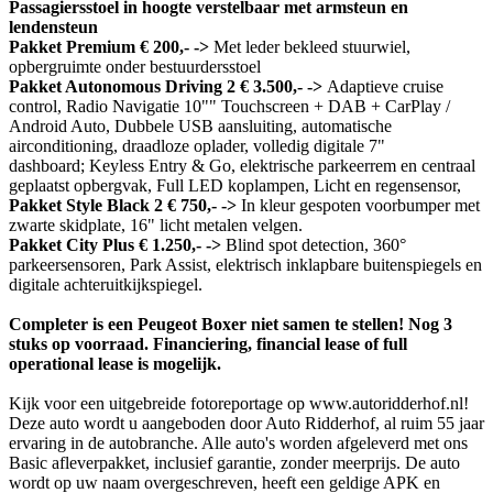
Passagiersstoel in hoogte verstelbaar met armsteun en
lendensteun
Pakket Premium € 200,- ->
Met leder bekleed stuurwiel,
opbergruimte onder bestuurdersstoel
Pakket Autonomous Driving 2 € 3.500,- ->
Adaptieve cruise
control, Radio Navigatie 10"" Touchscreen + DAB + CarPlay /
Android Auto, Dubbele USB aansluiting, automatische
airconditioning, draadloze oplader, volledig digitale 7"
dashboard; Keyless Entry & Go, elektrische parkeerrem en centraal
geplaatst opbergvak, Full LED koplampen, Licht en regensensor,
Pakket Style Black 2 € 750,- ->
In kleur gespoten voorbumper met
zwarte skidplate, 16" licht metalen velgen.
Pakket City Plus € 1.250,- ->
Blind spot detection, 360°
parkeersensoren, Park Assist, elektrisch inklapbare buitenspiegels en
digitale achteruitkijkspiegel.
Completer is een Peugeot Boxer niet samen te stellen! Nog 3
stuks op voorraad. Financiering, financial lease of full
operational lease is mogelijk.
Kijk voor een uitgebreide fotoreportage op www.autoridderhof.nl!
Deze auto wordt u aangeboden door Auto Ridderhof, al ruim 55 jaar
ervaring in de autobranche. Alle auto's worden afgeleverd met ons
Basic afleverpakket, inclusief garantie, zonder meerprijs. De auto
wordt op uw naam overgeschreven, heeft een geldige APK en