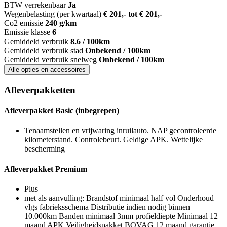
BTW verrekenbaar
Ja
Wegenbelasting (per kwartaal)
€ 201,- tot € 201,-
Co2 emissie
240 g/km
Emissie klasse
6
Gemiddeld verbruik
8.6 / 100km
Gemiddeld verbruik stad
Onbekend / 100km
Gemiddeld verbruik snelweg
Onbekend / 100km
Alle opties en accessoires
Afleverpakketten
Afleverpakket Basic (inbegrepen)
Tenaamstellen en vrijwaring inruilauto. NAP gecontroleerde
kilometerstand. Controlebeurt. Geldige APK. Wettelijke
bescherming
Afleverpakket Premium
Plus
met als aanvulling: Brandstof minimaal half vol Onderhoud
vlgs fabrieksschema Distributie indien nodig binnen
10.000km Banden minimaal 3mm profieldiepte Minimaal 12
maand APK Veiligheidspakket BOVAG 12 maand garantie