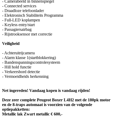
- Camerabeeld in binnenspiegel
- Connected services
- Draadloze telefoonlader
- Elektronisch Stabiliteits Programma
- Full-LED koplampen
- Keyless entry/start
- Passagiersairbag
- Rijstrooksensor met correctie
Veiligheid
- Achteruitrijcamera
- Alarm klasse 1(startblokkering)
- Bandenspanningscontrolesysteem
- Hill hold functie
- Verkeersbord detectie
- Vermoeidheids herkenning
Net ingereden! Vandaag kopen is vandaag rijden!
Deze zeer complete Peugeot Boxer L4H2 met de 180pk motor
en de 8-traps automaat is voorzien van de volgende
optiepakketten:
Metallic lak Zwart metallic € 600,-