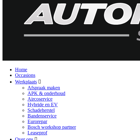
Home
Occasions
Werkplaats
Afspraak maken
APK & onderhoud
Aircoservice
Hybride en EV
Schadeherstel
Bandenservice
Eurorepar
Bosch workshop partner
Leaseprof
Over ons