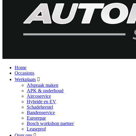
Home
Occasions
Werkplaats
Afspraak maken
APK & onderhoud
Aircoservice
Hybride en EV
Schadeherstel
Bandenservice
Eurorepar
Bosch workshop partner
Leaseprof
Over ons