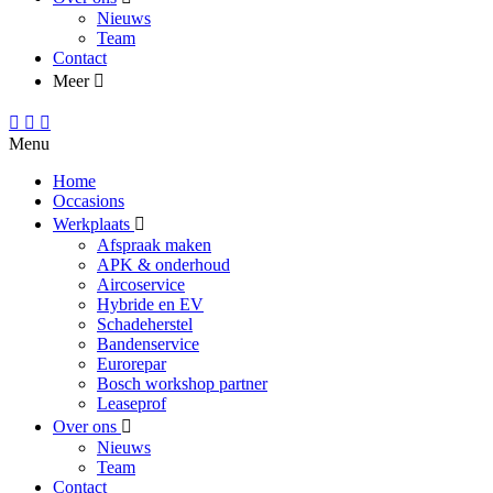
Nieuws
Team
Contact
Meer
Menu
Home
Occasions
Werkplaats
Afspraak maken
APK & onderhoud
Aircoservice
Hybride en EV
Schadeherstel
Bandenservice
Eurorepar
Bosch workshop partner
Leaseprof
Over ons
Nieuws
Team
Contact