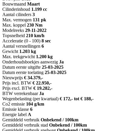
Bouwmaand
Maart
Cilinderinhoud
1.199 cc
Aantal cilinders
3
Max. vermogen
131 pk
Max. koppel
230 Nm
Modelreeks
29-11-2022
Topsnelheid
210 km/h
Acceleratie (0 - 100)
8 sec
Aantal versnellingen
6
Gewicht
1.203 kg
Max. trekgewicht
1.200 kg
Onderhoudsboekjes aanwezig
Ja
Datum eerste uitgifte
25-03-2025
Datum eerste toelating
25-03-2025
Nieuwprijs
€ 34.379,-
Prijs incl. BTW
€ 22.950,-
Prijs excl. BTW
€ 19.282,-
BTW verrekenbaar
Ja
Wegenbelasting (per kwartaal)
€ 172,- tot € 188,-
Co2 emissie
104 g/km
Emissie klasse
6
Energie label
A
Gemiddeld verbruik
Onbekend / 100km
Gemiddeld verbruik stad
Onbekend / 100km
Gemiddeld verbruik snelweg
Onbekend / 100km