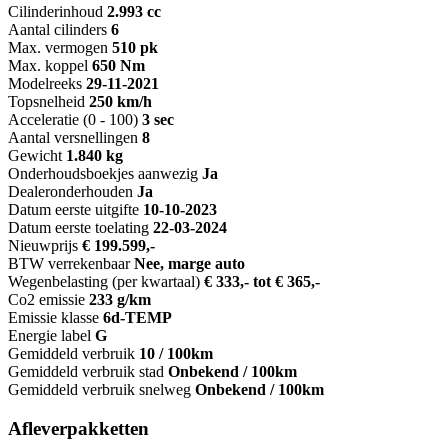
Cilinderinhoud
2.993 cc
Aantal cilinders
6
Max. vermogen
510 pk
Max. koppel
650 Nm
Modelreeks
29-11-2021
Topsnelheid
250 km/h
Acceleratie (0 - 100)
3 sec
Aantal versnellingen
8
Gewicht
1.840 kg
Onderhoudsboekjes aanwezig
Ja
Dealeronderhouden
Ja
Datum eerste uitgifte
10-10-2023
Datum eerste toelating
22-03-2024
Nieuwprijs
€ 199.599,-
BTW verrekenbaar
Nee, marge auto
Wegenbelasting (per kwartaal)
€ 333,- tot € 365,-
Co2 emissie
233 g/km
Emissie klasse
6d-TEMP
Energie label
G
Gemiddeld verbruik
10 / 100km
Gemiddeld verbruik stad
Onbekend / 100km
Gemiddeld verbruik snelweg
Onbekend / 100km
Afleverpakketten