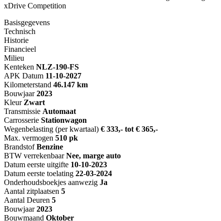
xDrive Competition
Basisgegevens
Technisch
Historie
Financieel
Milieu
Kenteken
NL
Z-190-FS
APK Datum
11-10-2027
Kilometerstand
46.147 km
Bouwjaar
2023
Kleur
Zwart
Transmissie
Automaat
Carrosserie
Stationwagon
Wegenbelasting (per kwartaal)
€ 333,- tot € 365,-
Max. vermogen
510 pk
Brandstof
Benzine
BTW verrekenbaar
Nee, marge auto
Datum eerste uitgifte
10-10-2023
Datum eerste toelating
22-03-2024
Onderhoudsboekjes aanwezig
Ja
Aantal zitplaatsen
5
Aantal Deuren
5
Bouwjaar
2023
Bouwmaand
Oktober