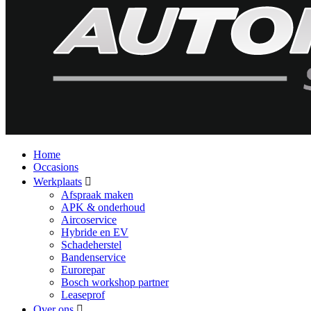
Home
Occasions
Werkplaats
Afspraak maken
APK & onderhoud
Aircoservice
Hybride en EV
Schadeherstel
Bandenservice
Eurorepar
Bosch workshop partner
Leaseprof
Over ons